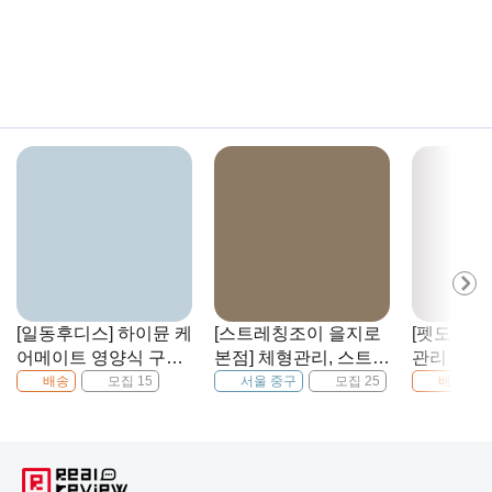
[일동후디스] 하이뮨 케
[스트레칭조이 을지로
[펫도씨]
어메이트 영양식 구수
본점] 체형관리, 스트레
관리 후씨
한 곡물맛
칭 프로그램 이용권
배송
모집 15
서울 중구
모집 25
배송