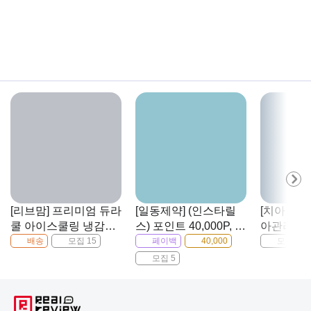
[리브맘] 프리미엄 듀라
[일동제약] (인스타릴
[치아노트]
쿨 아이스쿨링 냉감패
스) 포인트 40,000P, 케
아관리 어
드/베개커버세트
어리브 방수형 밴드
(검진서비
배송
모집 15
페이백
40,000
모집 30
모집 5